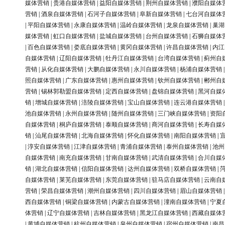
媒体营销
|
贵港自媒体营销
|
益阳自媒体营销
|
荆州自媒体营销
|
濮阳自媒体
营销
|
酒泉自媒体营销
|
石河子自媒体营销
|
阜新自媒体营销
|
七台河自媒体
|
平阳自媒体营销
|
永康自媒体营销
|
温岭自媒体营销
|
龙泉自媒体营销
|
巢湖
媒体营销
|
虹口自媒体营销
|
盐城自媒体营销
|
台州自媒体营销
|
石狮自媒体
|
百色自媒体营销
|
娄底自媒体营销
|
黄冈自媒体营销
|
许昌自媒体营销
|
内江
自媒体营销
|
辽阳自媒体营销
|
牡丹江自媒体营销
|
台湾自媒体营销
|
蓟州自
营销
|
从化自媒体营销
|
大鹏自媒体营销
|
永川自媒体营销
|
杨浦自媒体营销
照自媒体营销
|
广东自媒体营销
|
惠州自媒体营销
|
钦州自媒体营销
|
郴州自
营销
|
锡林郭勒盟自媒体营销
|
定西自媒体营销
|
盘锦自媒体营销
|
黑河自媒
销
|
增城自媒体营销
|
涪陵自媒体营销
|
宝山自媒体营销
|
连云港自媒体营销
池自媒体营销
|
永州自媒体营销
|
随州自媒体营销
|
三门峡自媒体营销
|
资阳
自媒体营销
|
桐庐自媒体营销
|
泰顺自媒体营销
|
商河自媒体营销
|
长寿自媒
销
|
汕尾自媒体营销
|
北海自媒体营销
|
怀化自媒体营销
|
南阳自媒体营销
|
|
淳安自媒体营销
|
江津自媒体营销
|
青浦自媒体营销
|
泰州自媒体营销
|
池州
自媒体营销
|
南充自媒体营销
|
甘南自媒体营销
|
武清自媒体营销
|
合川自媒
销
|
湖北自媒体营销
|
信阳自媒体营销
|
达州自媒体营销
|
双桥自媒体营销
|
自媒体营销
|
莱芜自媒体营销
|
东莞自媒体营销
|
驻马店自媒体营销
|
云南自
营销
|
荣昌自媒体营销
|
潮州自媒体营销
|
四川自媒体营销
|
眉山自媒体营销
西自媒体营销
|
铜梁自媒体营销
|
内蒙古自媒体营销
|
潼南自媒体营销
|
宁夏
体营销
|
辽宁自媒体营销
|
吉林自媒体营销
|
黑龙江自媒体营销
|
西藏自媒体
|
黄埔自媒体营销
|
杭州自媒体营销
|
泉州自媒体营销
|
宿州自媒体营销
|
南昌