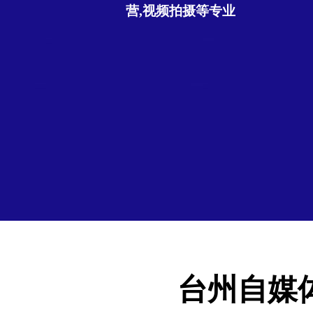
营,视频拍摄等专业
台州自媒