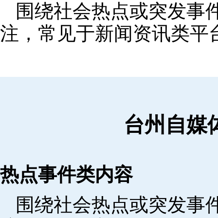
围绕社会热点或突发事
注，常见于新闻资讯类平
台州自媒
热点事件类内容
围绕社会热点或突发事