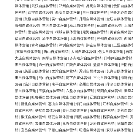
媒体营销
|
武汉自媒体营销
|
郑州自媒体营销
|
昆明自媒体营销
|
贵阳自媒体
体营销
|
西宁自媒体营销
|
西安自媒体营销
|
兰州自媒体营销
|
乌鲁木齐自媒
营销
|
鼓楼自媒体营销
|
吴中自媒体营销
|
丹阳自媒体营销
|
金坛自媒体营销
海州自媒体营销
|
丰县自媒体营销
|
靖江自媒体营销
|
宿城自媒体营销
|
上城
体营销
|
婺城自媒体营销
|
柯城自媒体营销
|
定海自媒体营销
|
黄岩自媒体营
福田自媒体营销
|
渝中自媒体营销
|
上海自媒体营销
|
苏州自媒体营销
|
西城
媒体营销
|
青岛自媒体营销
|
深圳自媒体营销
|
崇左自媒体营销
|
三亚自媒体
|
重庆自媒体营销
|
唐山自媒体营销
|
大同自媒体营销
|
包头自媒体营销
|
石嘴
大连自媒体营销
|
四平自媒体营销
|
齐齐哈尔自媒体营销
|
日喀则自媒体营销
湖自媒体营销
|
通州自媒体营销
|
广陵自媒体营销
|
盐都自媒体营销
|
淮阴自
营销
|
慈溪自媒体营销
|
龙湾自媒体营销
|
秀洲自媒体营销
|
长兴自媒体营销
田自媒体营销
|
蜀山自媒体营销
|
历下自媒体营销
|
市北自媒体营销
|
海珠自
营销
|
温州自媒体营销
|
南平自媒体营销
|
亳州自媒体营销
|
萍乡自媒体营销
阳自媒体营销
|
玉溪自媒体营销
|
六盘水自媒体营销
|
绵阳自媒体营销
|
秦皇
媒体营销
|
吐鲁番自媒体营销
|
鞍山自媒体营销
|
辽源自媒体营销
|
鸡西自媒
销
|
新北自媒体营销
|
惠山自媒体营销
|
海门自媒体营销
|
江都自媒体营销
|
自媒体营销
|
拱墅自媒体营销
|
奉化自媒体营销
|
瓯海自媒体营销
|
嘉善自媒
销
|
椒江自媒体营销
|
缙云自媒体营销
|
瑶海自媒体营销
|
槐荫自媒体营销
|
自媒体营销
|
常州自媒体营销
|
嘉兴自媒体营销
|
龙岩自媒体营销
|
阜阳自媒
销
|
宜昌自媒体营销
|
平顶山自媒体营销
|
昭通自媒体营销
|
安顺自媒体营销