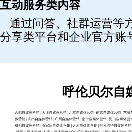
互动服务类内容
通过问答、社群运营等
分享类平台和企业官方账
呼伦贝尔自
合肥自媒体营销
|
天津自媒体营销
|
北京自媒体营销
|
南京自媒体营销
|
东城
体营销
|
济南自媒体营销
|
广州自媒体营销
|
南宁自媒体营销
|
海口自媒体营
成都自媒体营销
|
石家庄自媒体营销
|
太原自媒体营销
|
呼和浩特自媒体营销