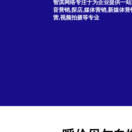
智淇网络专注于为企业提供一站
音营销,探店,媒体营销,新媒体营
营,视频拍摄等专业