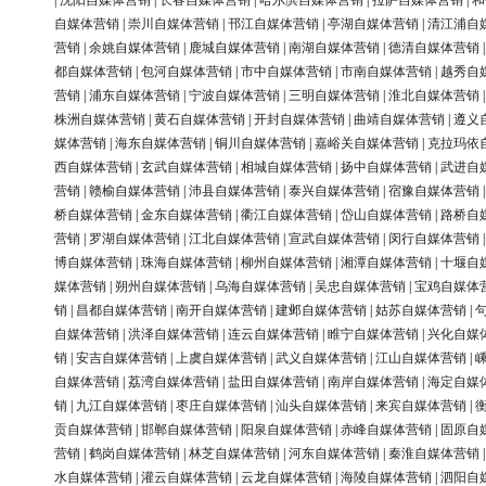
|
沈阳自媒体营销
|
长春自媒体营销
|
哈尔滨自媒体营销
|
拉萨自媒体营销
|
和
自媒体营销
|
崇川自媒体营销
|
邗江自媒体营销
|
亭湖自媒体营销
|
清江浦自
营销
|
余姚自媒体营销
|
鹿城自媒体营销
|
南湖自媒体营销
|
德清自媒体营销
都自媒体营销
|
包河自媒体营销
|
市中自媒体营销
|
市南自媒体营销
|
越秀自
营销
|
浦东自媒体营销
|
宁波自媒体营销
|
三明自媒体营销
|
淮北自媒体营销
株洲自媒体营销
|
黄石自媒体营销
|
开封自媒体营销
|
曲靖自媒体营销
|
遵义
媒体营销
|
海东自媒体营销
|
铜川自媒体营销
|
嘉峪关自媒体营销
|
克拉玛依
西自媒体营销
|
玄武自媒体营销
|
相城自媒体营销
|
扬中自媒体营销
|
武进自
营销
|
赣榆自媒体营销
|
沛县自媒体营销
|
泰兴自媒体营销
|
宿豫自媒体营销
桥自媒体营销
|
金东自媒体营销
|
衢江自媒体营销
|
岱山自媒体营销
|
路桥自
营销
|
罗湖自媒体营销
|
江北自媒体营销
|
宣武自媒体营销
|
闵行自媒体营销
博自媒体营销
|
珠海自媒体营销
|
柳州自媒体营销
|
湘潭自媒体营销
|
十堰自
媒体营销
|
朔州自媒体营销
|
乌海自媒体营销
|
吴忠自媒体营销
|
宝鸡自媒体
销
|
昌都自媒体营销
|
南开自媒体营销
|
建邺自媒体营销
|
姑苏自媒体营销
|
自媒体营销
|
洪泽自媒体营销
|
连云自媒体营销
|
睢宁自媒体营销
|
兴化自媒
销
|
安吉自媒体营销
|
上虞自媒体营销
|
武义自媒体营销
|
江山自媒体营销
|
自媒体营销
|
荔湾自媒体营销
|
盐田自媒体营销
|
南岸自媒体营销
|
海定自媒
销
|
九江自媒体营销
|
枣庄自媒体营销
|
汕头自媒体营销
|
来宾自媒体营销
|
贡自媒体营销
|
邯郸自媒体营销
|
阳泉自媒体营销
|
赤峰自媒体营销
|
固原自
营销
|
鹤岗自媒体营销
|
林芝自媒体营销
|
河东自媒体营销
|
秦淮自媒体营销
水自媒体营销
|
灌云自媒体营销
|
云龙自媒体营销
|
海陵自媒体营销
|
泗阳自