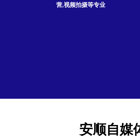
营,视频拍摄等专业
安顺自媒