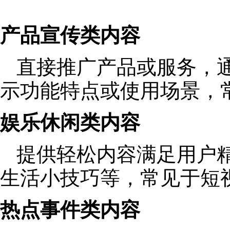
产品宣传类内容
直接推广产品或服务，
示功能特点或使用场景，
娱乐休闲类内容
提供轻松内容满足用户
生活小技巧等，常见于短
热点事件类内容