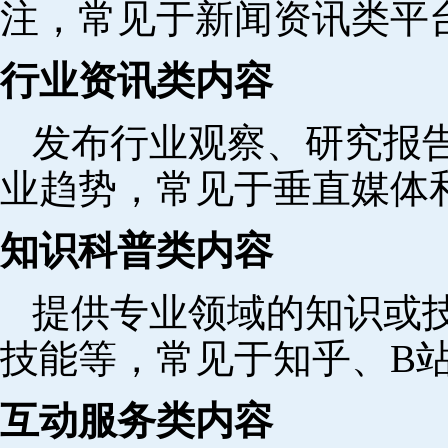
注，常见于新闻资讯类平
行业资讯类内容
发布行业观察、研究报
业趋势，常见于垂直媒体
知识科普类内容
提供专业领域的知识或
技能等，常见于知乎、B
互动服务类内容