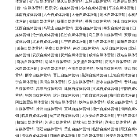
体营销
|
济宁自媒体营销
|
肇庆自媒体营销
|
玉林自媒体营销
|
张家界自媒体
|
晋中自媒体营销
|
巴彦淖尔自媒体营销
|
榆林自媒体营销
|
平凉自媒体营销
|
津南自媒体营销
|
六合自媒体营销
|
太仓自媒体营销
|
响水自媒体营销
|
余杭
体营销
|
济阳自媒体营销
|
胶州自媒体营销
|
番禺自媒体营销
|
坪山自媒体营
江西自媒体营销
|
马鞍山自媒体营销
|
宜春自媒体营销
|
泰安自媒体营销
|
江
媒体营销
|
沧州自媒体营销
|
临汾自媒体营销
|
乌兰察布自媒体营销
|
安康自
媒体营销
|
北辰自媒体营销
|
江宁自媒体营销
|
东台自媒体营销
|
富阳自媒体
|
莱芜自媒体营销
|
平度自媒体营销
|
南沙自媒体营销
|
光明自媒体营销
|
北碚
媒体营销
|
安庆自媒体营销
|
抚州自媒体营销
|
威海自媒体营销
|
茂名自媒体
|
廊坊自媒体营销
|
运城自媒体营销
|
兴安盟自媒体营销
|
商洛自媒体营销
|
庆
水自媒体营销
|
临安自媒体营销
|
苍南自媒体营销
|
钢城自媒体营销
|
莱西自
营销
|
丽水自媒体营销
|
晋江自媒体营销
|
芜湖自媒体营销
|
上饶自媒体营销
宁自媒体营销
|
漯河自媒体营销
|
乐山自媒体营销
|
衡水自媒体营销
|
晋城自
自媒体营销
|
高淳自媒体营销
|
建德自媒体营销
|
文成自媒体营销
|
平阴自媒
营销
|
铜陵自媒体营销
|
滨州自媒体营销
|
广西自媒体营销
|
梅州自媒体营销
阿拉善盟自媒体营销
|
陇南自媒体营销
|
铁岭自媒体营销
|
绥化自媒体营销
|
自媒体营销
|
徐州自媒体营销
|
宣城自媒体营销
|
德州自媒体营销
|
海南自媒
销
|
临夏自媒体营销
|
葫芦岛自媒体营销
|
大兴安岭自媒体营销
|
宁河自媒体
|
柳城自媒体营销
|
河源自媒体营销
|
防城港自媒体营销
|
湖南自媒体营销
|
商
自媒体营销
|
宿迁自媒体营销
|
黄山自媒体营销
|
临沂自媒体营销
|
阳江自媒
销
|
清远自媒体营销
|
河南自媒体营销
|
周口自媒体营销
|
雅安自媒体营销
|