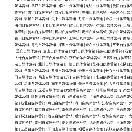
媒体营销
|
武汉自媒体营销
|
郑州自媒体营销
|
昆明自媒体营销
|
贵阳自媒体
体营销
|
西宁自媒体营销
|
西安自媒体营销
|
兰州自媒体营销
|
乌鲁木齐自媒
营销
|
鼓楼自媒体营销
|
吴中自媒体营销
|
丹阳自媒体营销
|
金坛自媒体营销
海州自媒体营销
|
丰县自媒体营销
|
靖江自媒体营销
|
宿城自媒体营销
|
上城
体营销
|
婺城自媒体营销
|
柯城自媒体营销
|
定海自媒体营销
|
黄岩自媒体营
福田自媒体营销
|
渝中自媒体营销
|
上海自媒体营销
|
苏州自媒体营销
|
西城
媒体营销
|
青岛自媒体营销
|
深圳自媒体营销
|
崇左自媒体营销
|
三亚自媒体
|
重庆自媒体营销
|
唐山自媒体营销
|
大同自媒体营销
|
包头自媒体营销
|
石嘴
大连自媒体营销
|
四平自媒体营销
|
齐齐哈尔自媒体营销
|
日喀则自媒体营销
湖自媒体营销
|
通州自媒体营销
|
广陵自媒体营销
|
盐都自媒体营销
|
淮阴自
营销
|
慈溪自媒体营销
|
龙湾自媒体营销
|
秀洲自媒体营销
|
长兴自媒体营销
田自媒体营销
|
蜀山自媒体营销
|
历下自媒体营销
|
市北自媒体营销
|
海珠自
营销
|
温州自媒体营销
|
南平自媒体营销
|
亳州自媒体营销
|
萍乡自媒体营销
阳自媒体营销
|
玉溪自媒体营销
|
六盘水自媒体营销
|
绵阳自媒体营销
|
秦皇
媒体营销
|
吐鲁番自媒体营销
|
鞍山自媒体营销
|
辽源自媒体营销
|
鸡西自媒
销
|
新北自媒体营销
|
惠山自媒体营销
|
海门自媒体营销
|
江都自媒体营销
|
自媒体营销
|
拱墅自媒体营销
|
奉化自媒体营销
|
瓯海自媒体营销
|
嘉善自媒
销
|
椒江自媒体营销
|
缙云自媒体营销
|
瑶海自媒体营销
|
槐荫自媒体营销
|
自媒体营销
|
常州自媒体营销
|
嘉兴自媒体营销
|
龙岩自媒体营销
|
阜阳自媒
销
|
宜昌自媒体营销
|
平顶山自媒体营销
|
昭通自媒体营销
|
安顺自媒体营销