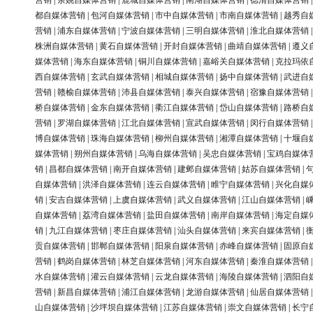
营销
|
余姚自媒体营销
|
鹿城自媒体营销
|
南湖自媒体营销
|
德清自媒体营销
都自媒体营销
|
包河自媒体营销
|
市中自媒体营销
|
市南自媒体营销
|
越秀自
营销
|
浦东自媒体营销
|
宁波自媒体营销
|
三明自媒体营销
|
淮北自媒体营销
株洲自媒体营销
|
黄石自媒体营销
|
开封自媒体营销
|
曲靖自媒体营销
|
遵义
媒体营销
|
海东自媒体营销
|
铜川自媒体营销
|
嘉峪关自媒体营销
|
克拉玛依
西自媒体营销
|
玄武自媒体营销
|
相城自媒体营销
|
扬中自媒体营销
|
武进自
营销
|
赣榆自媒体营销
|
沛县自媒体营销
|
泰兴自媒体营销
|
宿豫自媒体营销
桥自媒体营销
|
金东自媒体营销
|
衢江自媒体营销
|
岱山自媒体营销
|
路桥自
营销
|
罗湖自媒体营销
|
江北自媒体营销
|
宣武自媒体营销
|
闵行自媒体营销
博自媒体营销
|
珠海自媒体营销
|
柳州自媒体营销
|
湘潭自媒体营销
|
十堰自
媒体营销
|
朔州自媒体营销
|
乌海自媒体营销
|
吴忠自媒体营销
|
宝鸡自媒体
销
|
昌都自媒体营销
|
南开自媒体营销
|
建邺自媒体营销
|
姑苏自媒体营销
|
自媒体营销
|
洪泽自媒体营销
|
连云自媒体营销
|
睢宁自媒体营销
|
兴化自媒
销
|
安吉自媒体营销
|
上虞自媒体营销
|
武义自媒体营销
|
江山自媒体营销
|
自媒体营销
|
荔湾自媒体营销
|
盐田自媒体营销
|
南岸自媒体营销
|
海定自媒
销
|
九江自媒体营销
|
枣庄自媒体营销
|
汕头自媒体营销
|
来宾自媒体营销
|
贡自媒体营销
|
邯郸自媒体营销
|
阳泉自媒体营销
|
赤峰自媒体营销
|
固原自
营销
|
鹤岗自媒体营销
|
林芝自媒体营销
|
河东自媒体营销
|
秦淮自媒体营销
水自媒体营销
|
灌云自媒体营销
|
云龙自媒体营销
|
海陵自媒体营销
|
泗阳自
营销
|
新昌自媒体营销
|
浦江自媒体营销
|
龙游自媒体营销
|
仙居自媒体营销
山自媒体营销
|
沙坪坝自媒体营销
|
江苏自媒体营销
|
崇文自媒体营销
|
长宁