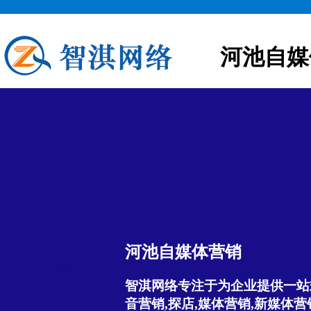
河池自媒
河池自媒体营销
智淇网络专注于为企业提供一站
音营销,探店,媒体营销,新媒体营