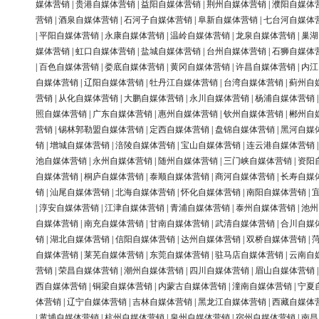
媒体营销
|
贵港自媒体营销
|
益阳自媒体营销
|
荆州自媒体营销
|
濮阳自媒体
营销
|
酒泉自媒体营销
|
石河子自媒体营销
|
阜新自媒体营销
|
七台河自媒体
|
平阳自媒体营销
|
永康自媒体营销
|
温岭自媒体营销
|
龙泉自媒体营销
|
巢湖
媒体营销
|
虹口自媒体营销
|
盐城自媒体营销
|
台州自媒体营销
|
石狮自媒体
|
百色自媒体营销
|
娄底自媒体营销
|
黄冈自媒体营销
|
许昌自媒体营销
|
内江
自媒体营销
|
辽阳自媒体营销
|
牡丹江自媒体营销
|
台湾自媒体营销
|
蓟州自
营销
|
从化自媒体营销
|
大鹏自媒体营销
|
永川自媒体营销
|
杨浦自媒体营销
照自媒体营销
|
广东自媒体营销
|
惠州自媒体营销
|
钦州自媒体营销
|
郴州自
营销
|
锡林郭勒盟自媒体营销
|
定西自媒体营销
|
盘锦自媒体营销
|
黑河自媒
销
|
增城自媒体营销
|
涪陵自媒体营销
|
宝山自媒体营销
|
连云港自媒体营销
池自媒体营销
|
永州自媒体营销
|
随州自媒体营销
|
三门峡自媒体营销
|
资阳
自媒体营销
|
桐庐自媒体营销
|
泰顺自媒体营销
|
商河自媒体营销
|
长寿自媒
销
|
汕尾自媒体营销
|
北海自媒体营销
|
怀化自媒体营销
|
南阳自媒体营销
|
|
淳安自媒体营销
|
江津自媒体营销
|
青浦自媒体营销
|
泰州自媒体营销
|
池州
自媒体营销
|
南充自媒体营销
|
甘南自媒体营销
|
武清自媒体营销
|
合川自媒
销
|
湖北自媒体营销
|
信阳自媒体营销
|
达州自媒体营销
|
双桥自媒体营销
|
自媒体营销
|
莱芜自媒体营销
|
东莞自媒体营销
|
驻马店自媒体营销
|
云南自
营销
|
荣昌自媒体营销
|
潮州自媒体营销
|
四川自媒体营销
|
眉山自媒体营销
西自媒体营销
|
铜梁自媒体营销
|
内蒙古自媒体营销
|
潼南自媒体营销
|
宁夏
体营销
|
辽宁自媒体营销
|
吉林自媒体营销
|
黑龙江自媒体营销
|
西藏自媒体
|
黄埔自媒体营销
|
杭州自媒体营销
|
泉州自媒体营销
|
宿州自媒体营销
|
南昌