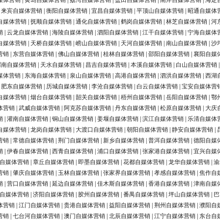
媒体营销
|
黄岛自媒体营销
|
荔湾自媒体营销
|
盐田自媒体营销
|
南岸自媒体营销
|
海定
|
来宾自媒体营销
|
衡阳自媒体营销
|
宜昌自媒体营销
|
平顶山自媒体营销
|
昭通自媒体
自媒体营销
|
抚顺自媒体营销
|
通化自媒体营销
|
鹤岗自媒体营销
|
林芝自媒体营销
|
河
销
|
云龙自媒体营销
|
海陵自媒体营销
|
泗阳自媒体营销
|
江干自媒体营销
|
宁海自媒体
自媒体营销
|
天桥自媒体营销
|
崂山自媒体营销
|
天河自媒体营销
|
南山自媒体营销
|
沙
营销
|
东营自媒体营销
|
佛山自媒体营销
|
桂林自媒体营销
|
邵阳自媒体营销
|
襄阳自媒
渭南自媒体营销
|
天水自媒体营销
|
昌吉自媒体营销
|
本溪自媒体营销
|
白山自媒体营销
媒体营销
|
东海自媒体营销
|
泉山自媒体营销
|
高港自媒体营销
|
泗洪自媒体营销
|
西湖
|
肥东自媒体营销
|
历城自媒体营销
|
李沧自媒体营销
|
白云自媒体营销
|
宝安自媒体营
自媒体营销
|
烟台自媒体营销
|
韶关自媒体营销
|
梧州自媒体营销
|
岳阳自媒体营销
|
鄂
体营销
|
武威自媒体营销
|
阿克苏自媒体营销
|
丹东自媒体营销
|
松原自媒体营销
|
大庆
销
|
灌南自媒体营销
|
铜山自媒体营销
|
姜堰自媒体营销
|
滨江自媒体营销
|
乐清自媒体
自媒体营销
|
龙岗自媒体营销
|
大渡口自媒体营销
|
朝阳自媒体营销
|
静安自媒体营销
|
营销
|
常德自媒体营销
|
荆门自媒体营销
|
新乡自媒体营销
|
普洱自媒体营销
|
德阳自媒
销
|
伊春自媒体营销
|
西青自媒体营销
|
浦口自媒体营销
|
张家港自媒体营销
|
宜兴自媒
自媒体营销
|
章丘自媒体营销
|
即墨自媒体营销
|
花都自媒体营销
|
龙华自媒体营销
|
渝
营销
|
肇庆自媒体营销
|
玉林自媒体营销
|
张家界自媒体营销
|
孝感自媒体营销
|
焦作自
销
|
营口自媒体营销
|
延边自媒体营销
|
佳木斯自媒体营销
|
香港自媒体营销
|
津南自媒
自媒体营销
|
济阳自媒体营销
|
胶州自媒体营销
|
番禺自媒体营销
|
坪山自媒体营销
|
巴
体营销
|
江门自媒体营销
|
贵港自媒体营销
|
益阳自媒体营销
|
荆州自媒体营销
|
濮阳自
营销
|
七台河自媒体营销
|
澳门自媒体营销
|
北辰自媒体营销
|
江宁自媒体营销
|
东台自