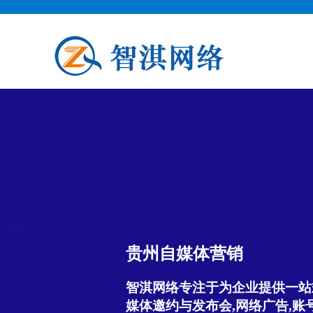
贵州自媒体营销
智淇网络专注于为企业提供一站式
媒体邀约与发布会,网络广告,账