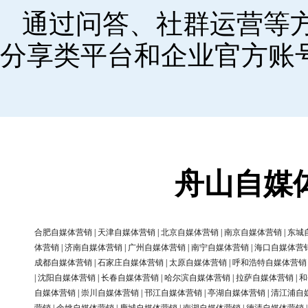
通过问答、社群运营等
分享类平台和企业官方账
舟山自媒
合肥自媒体营销
|
天津自媒体营销
|
北京自媒体营销
|
南京自媒体营销
|
东城
体营销
|
济南自媒体营销
|
广州自媒体营销
|
南宁自媒体营销
|
海口自媒体营
成都自媒体营销
|
石家庄自媒体营销
|
太原自媒体营销
|
呼和浩特自媒体营销
|
沈阳自媒体营销
|
长春自媒体营销
|
哈尔滨自媒体营销
|
拉萨自媒体营销
|
和
自媒体营销
|
崇川自媒体营销
|
邗江自媒体营销
|
亭湖自媒体营销
|
清江浦自