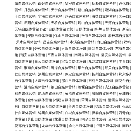
阳自媒体营销
|
白银自媒体营销
|
哈密自媒体营销
|
抚顺自媒体营销
|
通化自
营销
|
丹徒自媒体营销
|
天宁自媒体营销
|
锡山自媒体营销
|
建湖自媒体营销
干自媒体营销
|
宁海自媒体营销
|
洞头自媒体营销
|
海盐自媒体营销
|
吴兴自
营销
|
庐阳自媒体营销
|
天桥自媒体营销
|
崂山自媒体营销
|
天河自媒体营销
无锡自媒体营销
|
湖州自媒体营销
|
漳州自媒体营销
|
蚌埠自媒体营销
|
新余
体营销
|
安阳自媒体营销
|
保山自媒体营销
|
毕节自媒体营销
|
攀枝花自媒体
|
天水自媒体营销
|
昌吉自媒体营销
|
本溪自媒体营销
|
白山自媒体营销
|
双鸭
自媒体营销
|
钟楼自媒体营销
|
射阳自媒体营销
|
盱眙自媒体营销
|
东海自媒
销
|
瑞安自媒体营销
|
平湖自媒体营销
|
南浔自媒体营销
|
磐安自媒体营销
|
自媒体营销
|
白云自媒体营销
|
宝安自媒体营销
|
九龙坡自媒体营销
|
丰台自
营销
|
淮南自媒体营销
|
鹰潭自媒体营销
|
烟台自媒体营销
|
韶关自媒体营销
仁自媒体营销
|
泸州自媒体营销
|
保定自媒体营销
|
忻州自媒体营销
|
鄂尔多
自媒体营销
|
大庆自媒体营销
|
那曲自媒体营销
|
东丽自媒体营销
|
雨花台自
营销
|
灌南自媒体营销
|
铜山自媒体营销
|
姜堰自媒体营销
|
滨江自媒体营销
和自媒体营销
|
肥西自媒体营销
|
长清自媒体营销
|
城阳自媒体营销
|
黄埔自
体营销
|
金华自媒体营销
|
福建自媒体营销
|
莆田自媒体营销
|
滁州自媒体营
荆门自媒体营销
|
新乡自媒体营销
|
普洱自媒体营销
|
德阳自媒体营销
|
张家
什自媒体营销
|
锦州自媒体营销
|
白城自媒体营销
|
伊春自媒体营销
|
西青自
体营销
|
萧山自媒体营销
|
龙港自媒体营销
|
桐乡自媒体营销
|
义乌自媒体营
花都自媒体营销
|
龙华自媒体营销
|
渝北自媒体营销
|
卢湾自媒体营销
|
南通