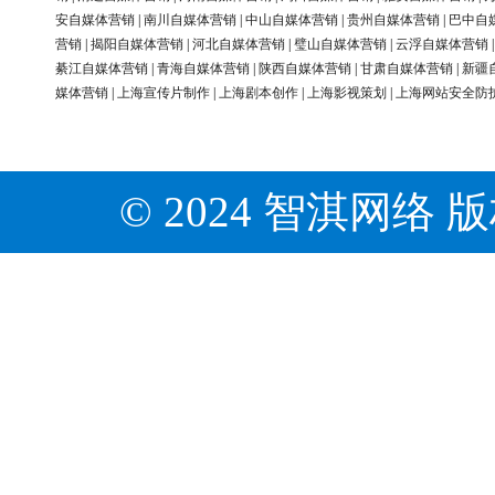
安自媒体营销
|
南川自媒体营销
|
中山自媒体营销
|
贵州自媒体营销
|
巴中自
营销
|
揭阳自媒体营销
|
河北自媒体营销
|
璧山自媒体营销
|
云浮自媒体营销
綦江自媒体营销
|
青海自媒体营销
|
陕西自媒体营销
|
甘肃自媒体营销
|
新疆
媒体营销
|
上海宣传片制作
|
上海剧本创作
|
上海影视策划
|
上海网站安全防
© 2024 智淇网络 版权所有