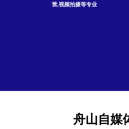
营,视频拍摄等专业
舟山自媒