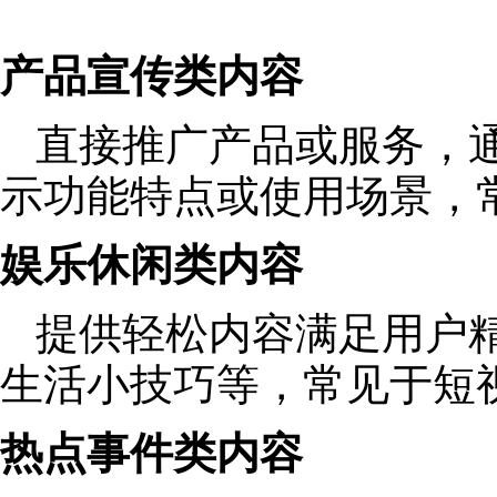
产品宣传类内容
直接推广产品或服务，
示功能特点或使用场景，
娱乐休闲类内容
提供轻松内容满足用户
生活小技巧等，常见于短
热点事件类内容