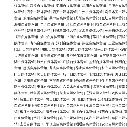
媒体营销
|
武汉自媒体营销
|
郑州自媒体营销
|
昆明自媒体营销
|
贵阳自媒体
体营销
|
西宁自媒体营销
|
西安自媒体营销
|
兰州自媒体营销
|
乌鲁木齐自媒
营销
|
鼓楼自媒体营销
|
吴中自媒体营销
|
丹阳自媒体营销
|
金坛自媒体营销
海州自媒体营销
|
丰县自媒体营销
|
靖江自媒体营销
|
宿城自媒体营销
|
上城
体营销
|
婺城自媒体营销
|
柯城自媒体营销
|
定海自媒体营销
|
黄岩自媒体营
福田自媒体营销
|
渝中自媒体营销
|
上海自媒体营销
|
苏州自媒体营销
|
西城
媒体营销
|
青岛自媒体营销
|
深圳自媒体营销
|
崇左自媒体营销
|
三亚自媒体
|
重庆自媒体营销
|
唐山自媒体营销
|
大同自媒体营销
|
包头自媒体营销
|
石嘴
大连自媒体营销
|
四平自媒体营销
|
齐齐哈尔自媒体营销
|
日喀则自媒体营销
湖自媒体营销
|
通州自媒体营销
|
广陵自媒体营销
|
盐都自媒体营销
|
淮阴自
营销
|
慈溪自媒体营销
|
龙湾自媒体营销
|
秀洲自媒体营销
|
长兴自媒体营销
田自媒体营销
|
蜀山自媒体营销
|
历下自媒体营销
|
市北自媒体营销
|
海珠自
营销
|
温州自媒体营销
|
南平自媒体营销
|
亳州自媒体营销
|
萍乡自媒体营销
阳自媒体营销
|
玉溪自媒体营销
|
六盘水自媒体营销
|
绵阳自媒体营销
|
秦皇
媒体营销
|
吐鲁番自媒体营销
|
鞍山自媒体营销
|
辽源自媒体营销
|
鸡西自媒
销
|
新北自媒体营销
|
惠山自媒体营销
|
海门自媒体营销
|
江都自媒体营销
|
自媒体营销
|
拱墅自媒体营销
|
奉化自媒体营销
|
瓯海自媒体营销
|
嘉善自媒
销
|
椒江自媒体营销
|
缙云自媒体营销
|
瑶海自媒体营销
|
槐荫自媒体营销
|
自媒体营销
|
常州自媒体营销
|
嘉兴自媒体营销
|
龙岩自媒体营销
|
阜阳自媒
销
|
宜昌自媒体营销
|
平顶山自媒体营销
|
昭通自媒体营销
|
安顺自媒体营销