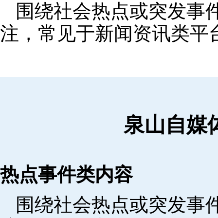
围绕社会热点或突发事
注，常见于新闻资讯类平
泉山自媒
热点事件类内容
围绕社会热点或突发事