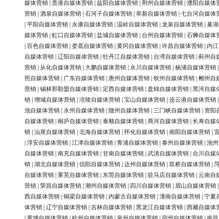
媒体营销
|
贵港自媒体营销
|
益阳自媒体营销
|
荆州自媒体营销
|
濮阳自媒体
营销
|
酒泉自媒体营销
|
石河子自媒体营销
|
阜新自媒体营销
|
七台河自媒体
|
平阳自媒体营销
|
永康自媒体营销
|
温岭自媒体营销
|
龙泉自媒体营销
|
巢湖
媒体营销
|
虹口自媒体营销
|
盐城自媒体营销
|
台州自媒体营销
|
石狮自媒体
|
百色自媒体营销
|
娄底自媒体营销
|
黄冈自媒体营销
|
许昌自媒体营销
|
内江
自媒体营销
|
辽阳自媒体营销
|
牡丹江自媒体营销
|
台湾自媒体营销
|
蓟州自
营销
|
从化自媒体营销
|
大鹏自媒体营销
|
永川自媒体营销
|
杨浦自媒体营销
照自媒体营销
|
广东自媒体营销
|
惠州自媒体营销
|
钦州自媒体营销
|
郴州自
营销
|
锡林郭勒盟自媒体营销
|
定西自媒体营销
|
盘锦自媒体营销
|
黑河自媒
销
|
增城自媒体营销
|
涪陵自媒体营销
|
宝山自媒体营销
|
连云港自媒体营销
池自媒体营销
|
永州自媒体营销
|
随州自媒体营销
|
三门峡自媒体营销
|
资阳
自媒体营销
|
桐庐自媒体营销
|
泰顺自媒体营销
|
商河自媒体营销
|
长寿自媒
销
|
汕尾自媒体营销
|
北海自媒体营销
|
怀化自媒体营销
|
南阳自媒体营销
|
|
淳安自媒体营销
|
江津自媒体营销
|
青浦自媒体营销
|
泰州自媒体营销
|
池州
自媒体营销
|
南充自媒体营销
|
甘南自媒体营销
|
武清自媒体营销
|
合川自媒
销
|
湖北自媒体营销
|
信阳自媒体营销
|
达州自媒体营销
|
双桥自媒体营销
|
自媒体营销
|
莱芜自媒体营销
|
东莞自媒体营销
|
驻马店自媒体营销
|
云南自
营销
|
荣昌自媒体营销
|
潮州自媒体营销
|
四川自媒体营销
|
眉山自媒体营销
西自媒体营销
|
铜梁自媒体营销
|
内蒙古自媒体营销
|
潼南自媒体营销
|
宁夏
体营销
|
辽宁自媒体营销
|
吉林自媒体营销
|
黑龙江自媒体营销
|
西藏自媒体
|
黄埔自媒体营销
|
杭州自媒体营销
|
泉州自媒体营销
|
宿州自媒体营销
|
南昌