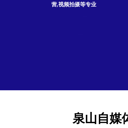
营,视频拍摄等专业
泉山自媒