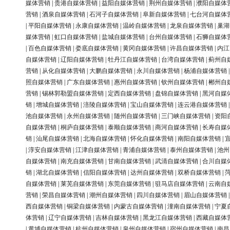
媒体营销
|
贵港自媒体营销
|
益阳自媒体营销
|
荆州自媒体营销
|
濮阳自媒体
营销
|
酒泉自媒体营销
|
石河子自媒体营销
|
阜新自媒体营销
|
七台河自媒体
|
平阳自媒体营销
|
永康自媒体营销
|
温岭自媒体营销
|
龙泉自媒体营销
|
巢湖
媒体营销
|
虹口自媒体营销
|
盐城自媒体营销
|
台州自媒体营销
|
石狮自媒体
|
百色自媒体营销
|
娄底自媒体营销
|
黄冈自媒体营销
|
许昌自媒体营销
|
内江
自媒体营销
|
辽阳自媒体营销
|
牡丹江自媒体营销
|
台湾自媒体营销
|
蓟州自
营销
|
从化自媒体营销
|
大鹏自媒体营销
|
永川自媒体营销
|
杨浦自媒体营销
照自媒体营销
|
广东自媒体营销
|
惠州自媒体营销
|
钦州自媒体营销
|
郴州自
营销
|
锡林郭勒盟自媒体营销
|
定西自媒体营销
|
盘锦自媒体营销
|
黑河自媒
销
|
增城自媒体营销
|
涪陵自媒体营销
|
宝山自媒体营销
|
连云港自媒体营销
池自媒体营销
|
永州自媒体营销
|
随州自媒体营销
|
三门峡自媒体营销
|
资阳
自媒体营销
|
桐庐自媒体营销
|
泰顺自媒体营销
|
商河自媒体营销
|
长寿自媒
销
|
汕尾自媒体营销
|
北海自媒体营销
|
怀化自媒体营销
|
南阳自媒体营销
|
|
淳安自媒体营销
|
江津自媒体营销
|
青浦自媒体营销
|
泰州自媒体营销
|
池州
自媒体营销
|
南充自媒体营销
|
甘南自媒体营销
|
武清自媒体营销
|
合川自媒
销
|
湖北自媒体营销
|
信阳自媒体营销
|
达州自媒体营销
|
双桥自媒体营销
|
自媒体营销
|
莱芜自媒体营销
|
东莞自媒体营销
|
驻马店自媒体营销
|
云南自
营销
|
荣昌自媒体营销
|
潮州自媒体营销
|
四川自媒体营销
|
眉山自媒体营销
西自媒体营销
|
铜梁自媒体营销
|
内蒙古自媒体营销
|
潼南自媒体营销
|
宁夏
体营销
|
辽宁自媒体营销
|
吉林自媒体营销
|
黑龙江自媒体营销
|
西藏自媒体
|
黄埔自媒体营销
|
杭州自媒体营销
|
泉州自媒体营销
|
宿州自媒体营销
|
南昌