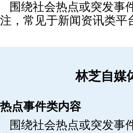
围绕社会热点或突发事
注，常见于新闻资讯类平
林芝自媒
热点事件类内容
围绕社会热点或突发事