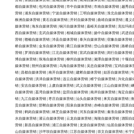
营销
|
余姚自媒体营销
|
鹿城自媒体营销
|
南湖自媒体营销
|
德清自媒体营销
都自媒体营销
|
包河自媒体营销
|
市中自媒体营销
|
市南自媒体营销
|
越秀自
营销
|
浦东自媒体营销
|
宁波自媒体营销
|
三明自媒体营销
|
淮北自媒体营销
株洲自媒体营销
|
黄石自媒体营销
|
开封自媒体营销
|
曲靖自媒体营销
|
遵义
媒体营销
|
海东自媒体营销
|
铜川自媒体营销
|
嘉峪关自媒体营销
|
克拉玛依
西自媒体营销
|
玄武自媒体营销
|
相城自媒体营销
|
扬中自媒体营销
|
武进自
营销
|
赣榆自媒体营销
|
沛县自媒体营销
|
泰兴自媒体营销
|
宿豫自媒体营销
桥自媒体营销
|
金东自媒体营销
|
衢江自媒体营销
|
岱山自媒体营销
|
路桥自
营销
|
罗湖自媒体营销
|
江北自媒体营销
|
宣武自媒体营销
|
闵行自媒体营销
博自媒体营销
|
珠海自媒体营销
|
柳州自媒体营销
|
湘潭自媒体营销
|
十堰自
媒体营销
|
朔州自媒体营销
|
乌海自媒体营销
|
吴忠自媒体营销
|
宝鸡自媒体
销
|
昌都自媒体营销
|
南开自媒体营销
|
建邺自媒体营销
|
姑苏自媒体营销
|
自媒体营销
|
洪泽自媒体营销
|
连云自媒体营销
|
睢宁自媒体营销
|
兴化自媒
销
|
安吉自媒体营销
|
上虞自媒体营销
|
武义自媒体营销
|
江山自媒体营销
|
自媒体营销
|
荔湾自媒体营销
|
盐田自媒体营销
|
南岸自媒体营销
|
海定自媒
销
|
九江自媒体营销
|
枣庄自媒体营销
|
汕头自媒体营销
|
来宾自媒体营销
|
贡自媒体营销
|
邯郸自媒体营销
|
阳泉自媒体营销
|
赤峰自媒体营销
|
固原自
营销
|
鹤岗自媒体营销
|
林芝自媒体营销
|
河东自媒体营销
|
秦淮自媒体营销
水自媒体营销
|
灌云自媒体营销
|
云龙自媒体营销
|
海陵自媒体营销
|
泗阳自
营销
|
新昌自媒体营销
|
浦江自媒体营销
|
龙游自媒体营销
|
仙居自媒体营销
山自媒体营销
|
沙坪坝自媒体营销
|
江苏自媒体营销
|
崇文自媒体营销
|
长宁