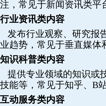
注，常见于新闻资讯类平
行业资讯类内容
发布行业观察、研究报
业趋势，常见于垂直媒体
知识科普类内容
提供专业领域的知识或
技能等，常见于知乎、B
互动服务类内容