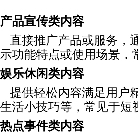
产品宣传类内容
直接推广产品或服务，
示功能特点或使用场景，
娱乐休闲类内容
提供轻松内容满足用户
生活小技巧等，常见于短
热点事件类内容