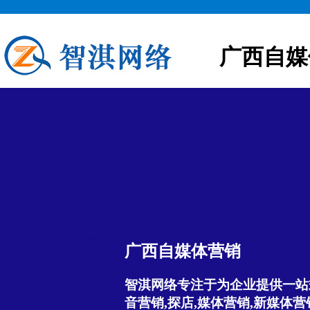
广西自媒
广西自媒体营销
智淇网络专注于为企业提供一站
音营销,探店,媒体营销,新媒体营