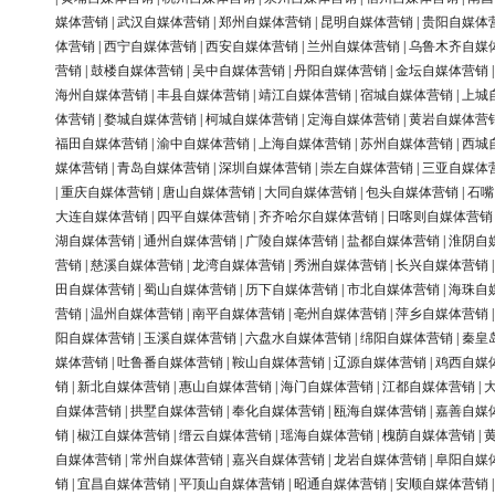
媒体营销
|
武汉自媒体营销
|
郑州自媒体营销
|
昆明自媒体营销
|
贵阳自媒体
体营销
|
西宁自媒体营销
|
西安自媒体营销
|
兰州自媒体营销
|
乌鲁木齐自媒
营销
|
鼓楼自媒体营销
|
吴中自媒体营销
|
丹阳自媒体营销
|
金坛自媒体营销
海州自媒体营销
|
丰县自媒体营销
|
靖江自媒体营销
|
宿城自媒体营销
|
上城
体营销
|
婺城自媒体营销
|
柯城自媒体营销
|
定海自媒体营销
|
黄岩自媒体营
福田自媒体营销
|
渝中自媒体营销
|
上海自媒体营销
|
苏州自媒体营销
|
西城
媒体营销
|
青岛自媒体营销
|
深圳自媒体营销
|
崇左自媒体营销
|
三亚自媒体
|
重庆自媒体营销
|
唐山自媒体营销
|
大同自媒体营销
|
包头自媒体营销
|
石嘴
大连自媒体营销
|
四平自媒体营销
|
齐齐哈尔自媒体营销
|
日喀则自媒体营销
湖自媒体营销
|
通州自媒体营销
|
广陵自媒体营销
|
盐都自媒体营销
|
淮阴自
营销
|
慈溪自媒体营销
|
龙湾自媒体营销
|
秀洲自媒体营销
|
长兴自媒体营销
田自媒体营销
|
蜀山自媒体营销
|
历下自媒体营销
|
市北自媒体营销
|
海珠自
营销
|
温州自媒体营销
|
南平自媒体营销
|
亳州自媒体营销
|
萍乡自媒体营销
阳自媒体营销
|
玉溪自媒体营销
|
六盘水自媒体营销
|
绵阳自媒体营销
|
秦皇
媒体营销
|
吐鲁番自媒体营销
|
鞍山自媒体营销
|
辽源自媒体营销
|
鸡西自媒
销
|
新北自媒体营销
|
惠山自媒体营销
|
海门自媒体营销
|
江都自媒体营销
|
自媒体营销
|
拱墅自媒体营销
|
奉化自媒体营销
|
瓯海自媒体营销
|
嘉善自媒
销
|
椒江自媒体营销
|
缙云自媒体营销
|
瑶海自媒体营销
|
槐荫自媒体营销
|
自媒体营销
|
常州自媒体营销
|
嘉兴自媒体营销
|
龙岩自媒体营销
|
阜阳自媒
销
|
宜昌自媒体营销
|
平顶山自媒体营销
|
昭通自媒体营销
|
安顺自媒体营销