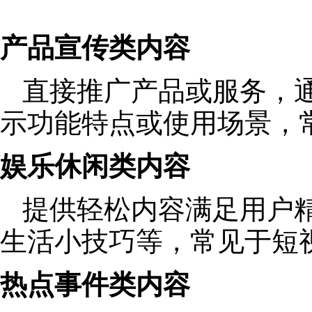
产品宣传类内容
直接推广产品或服务，
示功能特点或使用场景，
娱乐休闲类内容
提供轻松内容满足用户
生活小技巧等，常见于短
热点事件类内容