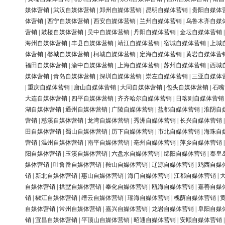
媒体营销
|
武汉自媒体营销
|
郑州自媒体营销
|
昆明自媒体营销
|
贵阳自媒体
体营销
|
西宁自媒体营销
|
西安自媒体营销
|
兰州自媒体营销
|
乌鲁木齐自媒
营销
|
鼓楼自媒体营销
|
吴中自媒体营销
|
丹阳自媒体营销
|
金坛自媒体营销
海州自媒体营销
|
丰县自媒体营销
|
靖江自媒体营销
|
宿城自媒体营销
|
上城
体营销
|
婺城自媒体营销
|
柯城自媒体营销
|
定海自媒体营销
|
黄岩自媒体营
福田自媒体营销
|
渝中自媒体营销
|
上海自媒体营销
|
苏州自媒体营销
|
西城
媒体营销
|
青岛自媒体营销
|
深圳自媒体营销
|
崇左自媒体营销
|
三亚自媒体
|
重庆自媒体营销
|
唐山自媒体营销
|
大同自媒体营销
|
包头自媒体营销
|
石嘴
大连自媒体营销
|
四平自媒体营销
|
齐齐哈尔自媒体营销
|
日喀则自媒体营销
湖自媒体营销
|
通州自媒体营销
|
广陵自媒体营销
|
盐都自媒体营销
|
淮阴自
营销
|
慈溪自媒体营销
|
龙湾自媒体营销
|
秀洲自媒体营销
|
长兴自媒体营销
田自媒体营销
|
蜀山自媒体营销
|
历下自媒体营销
|
市北自媒体营销
|
海珠自
营销
|
温州自媒体营销
|
南平自媒体营销
|
亳州自媒体营销
|
萍乡自媒体营销
阳自媒体营销
|
玉溪自媒体营销
|
六盘水自媒体营销
|
绵阳自媒体营销
|
秦皇
媒体营销
|
吐鲁番自媒体营销
|
鞍山自媒体营销
|
辽源自媒体营销
|
鸡西自媒
销
|
新北自媒体营销
|
惠山自媒体营销
|
海门自媒体营销
|
江都自媒体营销
|
自媒体营销
|
拱墅自媒体营销
|
奉化自媒体营销
|
瓯海自媒体营销
|
嘉善自媒
销
|
椒江自媒体营销
|
缙云自媒体营销
|
瑶海自媒体营销
|
槐荫自媒体营销
|
自媒体营销
|
常州自媒体营销
|
嘉兴自媒体营销
|
龙岩自媒体营销
|
阜阳自媒
销
|
宜昌自媒体营销
|
平顶山自媒体营销
|
昭通自媒体营销
|
安顺自媒体营销