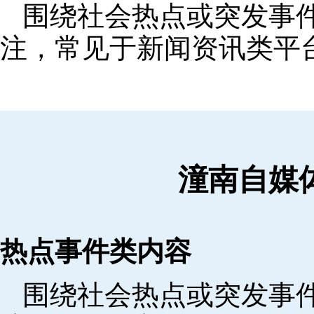
围绕社会热点或突发事
注，常见于新闻资讯类平
潼南自媒
热点事件类内容
围绕社会热点或突发事