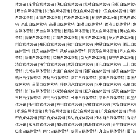
体营销
|
东营自媒体营销
|
佛山自媒体营销
|
桂林自媒体营销
|
邵阳自媒体营
|
邢台自媒体营销
|
长治自媒体营销
|
通辽自媒体营销
|
中卫自媒体营销
|
渭南
自媒体营销
|
山南自媒体营销
|
红桥自媒体营销
|
栖霞自媒体营销
|
常熟自媒
销
|
泉山自媒体营销
|
高港自媒体营销
|
泗洪自媒体营销
|
西湖自媒体营销
|
自媒体营销
|
天台自媒体营销
|
松阳自媒体营销
|
肥东自媒体营销
|
历城自媒
营销
|
普陀自媒体营销
|
江阴自媒体营销
|
浙江自媒体营销
|
绍兴自媒体营销
州自媒体营销
|
岳阳自媒体营销
|
鄂州自媒体营销
|
鹤壁自媒体营销
|
丽江自
媒体营销
|
延安自媒体营销
|
武威自媒体营销
|
阿克苏自媒体营销
|
丹东自媒
营销
|
润州自媒体营销
|
溧阳自媒体营销
|
新吴自媒体营销
|
阜宁自媒体营销
清自媒体营销
|
海宁自媒体营销
|
兰溪自媒体营销
|
开化自媒体营销
|
三门自
营销
|
龙岗自媒体营销
|
大渡口自媒体营销
|
朝阳自媒体营销
|
静安自媒体营
赣州自媒体营销
|
潍坊自媒体营销
|
湛江自媒体营销
|
贺州自媒体营销
|
常德
媒体营销
|
吕梁自媒体营销
|
呼伦贝尔自媒体营销
|
汉中自媒体营销
|
张掖自
营销
|
浦口自媒体营销
|
张家港自媒体营销
|
宜兴自媒体营销
|
滨海自媒体营
玉环自媒体营销
|
庆元自媒体营销
|
长丰自媒体营销
|
章丘自媒体营销
|
即墨
体营销
|
衢州自媒体营销
|
福州自媒体营销
|
安徽自媒体营销
|
六安自媒体营
|
孝感自媒体营销
|
焦作自媒体营销
|
临沧自媒体营销
|
广元自媒体营销
|
承德
犁自媒体营销
|
营口自媒体营销
|
延边自媒体营销
|
佳木斯自媒体营销
|
香港
体营销
|
永嘉自媒体营销
|
东阳自媒体营销
|
临海自媒体营销
|
景宁自媒体营
巴南自媒体营销
|
闸北自媒体营销
|
扬州自媒体营销
|
舟山自媒体营销
|
厦门