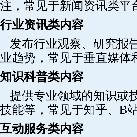
注，常见于新闻资讯类平
行业资讯类内容
发布行业观察、研究报
业趋势，常见于垂直媒体
知识科普类内容
提供专业领域的知识或
技能等，常见于知乎、B
互动服务类内容