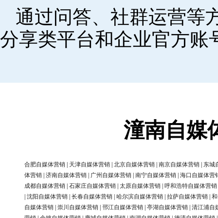
通过问答、社群运营等
分享类平台和企业官方账
潼南自媒
合肥自媒体营销
|
天津自媒体营销
|
北京自媒体营销
|
南京自媒体营销
|
东城
体营销
|
济南自媒体营销
|
广州自媒体营销
|
南宁自媒体营销
|
海口自媒体营
成都自媒体营销
|
石家庄自媒体营销
|
太原自媒体营销
|
呼和浩特自媒体营销
|
沈阳自媒体营销
|
长春自媒体营销
|
哈尔滨自媒体营销
|
拉萨自媒体营销
|
和
自媒体营销
|
崇川自媒体营销
|
邗江自媒体营销
|
亭湖自媒体营销
|
清江浦自