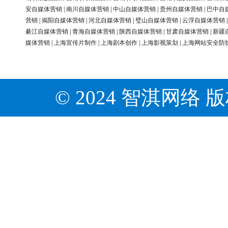
安自媒体营销
|
南川自媒体营销
|
中山自媒体营销
|
贵州自媒体营销
|
巴中自
营销
|
揭阳自媒体营销
|
河北自媒体营销
|
璧山自媒体营销
|
云浮自媒体营销
綦江自媒体营销
|
青海自媒体营销
|
陕西自媒体营销
|
甘肃自媒体营销
|
新疆
媒体营销
|
上海宣传片制作
|
上海剧本创作
|
上海影视策划
|
上海网站安全防
© 2024 智淇网络 版权所有