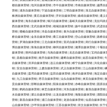
营销
|
余姚自媒体营销
|
鹿城自媒体营销
|
南湖自媒体营销
|
德清自媒体营销
都自媒体营销
|
包河自媒体营销
|
市中自媒体营销
|
市南自媒体营销
|
越秀自
营销
|
浦东自媒体营销
|
宁波自媒体营销
|
三明自媒体营销
|
淮北自媒体营销
株洲自媒体营销
|
黄石自媒体营销
|
开封自媒体营销
|
曲靖自媒体营销
|
遵义
媒体营销
|
海东自媒体营销
|
铜川自媒体营销
|
嘉峪关自媒体营销
|
克拉玛依
西自媒体营销
|
玄武自媒体营销
|
相城自媒体营销
|
扬中自媒体营销
|
武进自
营销
|
赣榆自媒体营销
|
沛县自媒体营销
|
泰兴自媒体营销
|
宿豫自媒体营销
桥自媒体营销
|
金东自媒体营销
|
衢江自媒体营销
|
岱山自媒体营销
|
路桥自
营销
|
罗湖自媒体营销
|
江北自媒体营销
|
宣武自媒体营销
|
闵行自媒体营销
博自媒体营销
|
珠海自媒体营销
|
柳州自媒体营销
|
湘潭自媒体营销
|
十堰自
媒体营销
|
朔州自媒体营销
|
乌海自媒体营销
|
吴忠自媒体营销
|
宝鸡自媒体
销
|
昌都自媒体营销
|
南开自媒体营销
|
建邺自媒体营销
|
姑苏自媒体营销
|
自媒体营销
|
洪泽自媒体营销
|
连云自媒体营销
|
睢宁自媒体营销
|
兴化自媒
销
|
安吉自媒体营销
|
上虞自媒体营销
|
武义自媒体营销
|
江山自媒体营销
|
自媒体营销
|
荔湾自媒体营销
|
盐田自媒体营销
|
南岸自媒体营销
|
海定自媒
销
|
九江自媒体营销
|
枣庄自媒体营销
|
汕头自媒体营销
|
来宾自媒体营销
|
贡自媒体营销
|
邯郸自媒体营销
|
阳泉自媒体营销
|
赤峰自媒体营销
|
固原自
营销
|
鹤岗自媒体营销
|
林芝自媒体营销
|
河东自媒体营销
|
秦淮自媒体营销
水自媒体营销
|
灌云自媒体营销
|
云龙自媒体营销
|
海陵自媒体营销
|
泗阳自
营销
|
新昌自媒体营销
|
浦江自媒体营销
|
龙游自媒体营销
|
仙居自媒体营销
山自媒体营销
|
沙坪坝自媒体营销
|
江苏自媒体营销
|
崇文自媒体营销
|
长宁