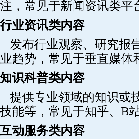
注，常见于新闻资讯类平
行业资讯类内容
发布行业观察、研究报
业趋势，常见于垂直媒体
知识科普类内容
提供专业领域的知识或
技能等，常见于知乎、B
互动服务类内容