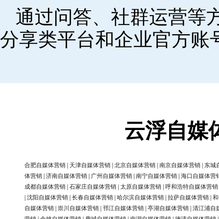
通过问答、社群运营等
分享类平台和企业官方账
云浮自媒
合肥自媒体营销
|
天津自媒体营销
|
北京自媒体营销
|
南京自媒体营销
|
东城
体营销
|
济南自媒体营销
|
广州自媒体营销
|
南宁自媒体营销
|
海口自媒体营
成都自媒体营销
|
石家庄自媒体营销
|
太原自媒体营销
|
呼和浩特自媒体营销
|
沈阳自媒体营销
|
长春自媒体营销
|
哈尔滨自媒体营销
|
拉萨自媒体营销
|
和
自媒体营销
|
崇川自媒体营销
|
邗江自媒体营销
|
亭湖自媒体营销
|
清江浦自