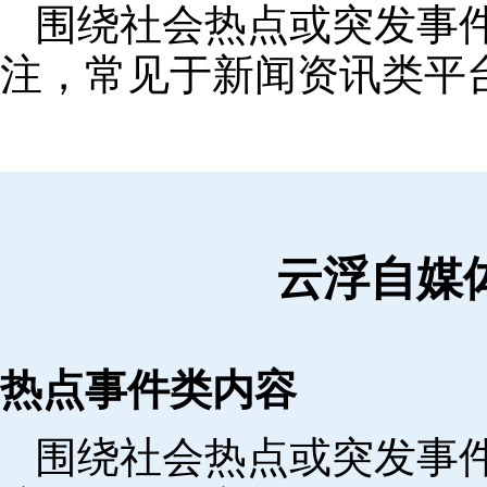
围绕社会热点或突发事
注，常见于新闻资讯类平
云浮自媒
热点事件类内容
围绕社会热点或突发事