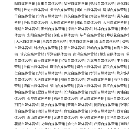
阳自媒体营销
|
白银自媒体营销
|
哈密自媒体营销
|
抚顺自媒体营销
|
通化自
营销
|
丹徒自媒体营销
|
天宁自媒体营销
|
锡山自媒体营销
|
建湖自媒体营销
干自媒体营销
|
宁海自媒体营销
|
洞头自媒体营销
|
海盐自媒体营销
|
吴兴自
营销
|
庐阳自媒体营销
|
天桥自媒体营销
|
崂山自媒体营销
|
天河自媒体营销
无锡自媒体营销
|
湖州自媒体营销
|
漳州自媒体营销
|
蚌埠自媒体营销
|
新余
体营销
|
安阳自媒体营销
|
保山自媒体营销
|
毕节自媒体营销
|
攀枝花自媒体
|
天水自媒体营销
|
昌吉自媒体营销
|
本溪自媒体营销
|
白山自媒体营销
|
双鸭
自媒体营销
|
钟楼自媒体营销
|
射阳自媒体营销
|
盱眙自媒体营销
|
东海自媒
销
|
瑞安自媒体营销
|
平湖自媒体营销
|
南浔自媒体营销
|
磐安自媒体营销
|
自媒体营销
|
白云自媒体营销
|
宝安自媒体营销
|
九龙坡自媒体营销
|
丰台自
营销
|
淮南自媒体营销
|
鹰潭自媒体营销
|
烟台自媒体营销
|
韶关自媒体营销
仁自媒体营销
|
泸州自媒体营销
|
保定自媒体营销
|
忻州自媒体营销
|
鄂尔多
自媒体营销
|
大庆自媒体营销
|
那曲自媒体营销
|
东丽自媒体营销
|
雨花台自
营销
|
灌南自媒体营销
|
铜山自媒体营销
|
姜堰自媒体营销
|
滨江自媒体营销
和自媒体营销
|
肥西自媒体营销
|
长清自媒体营销
|
城阳自媒体营销
|
黄埔自
体营销
|
金华自媒体营销
|
福建自媒体营销
|
莆田自媒体营销
|
滁州自媒体营
荆门自媒体营销
|
新乡自媒体营销
|
普洱自媒体营销
|
德阳自媒体营销
|
张家
什自媒体营销
|
锦州自媒体营销
|
白城自媒体营销
|
伊春自媒体营销
|
西青自
体营销
|
萧山自媒体营销
|
龙港自媒体营销
|
桐乡自媒体营销
|
义乌自媒体营
花都自媒体营销
|
龙华自媒体营销
|
渝北自媒体营销
|
卢湾自媒体营销
|
南通